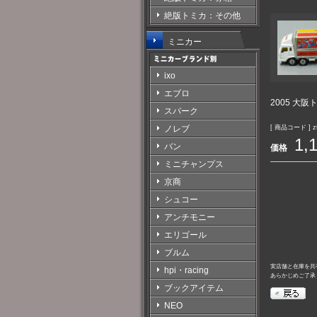
絶版トミカ：その他
ミニカー
ixo
エブロ
2005 大阪
スパーク
[ 商品コード ] zt
ノレブ
1,
バン
価格
ミニチャンプス
京商
シュコー
アンチモニー
エリゴール
ブルム
実店舗と在庫を共
hpi・racing
あらかじめご了承
ブックアイテム
NEO