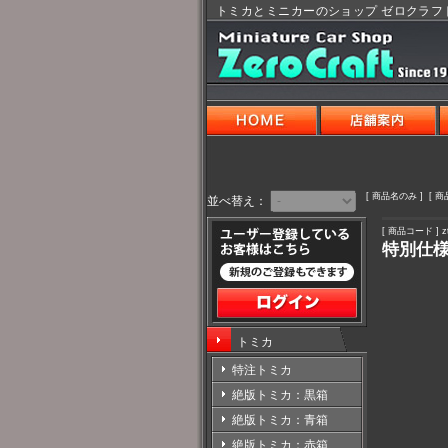
トミカとミニカーのショップ ゼロクラフ
[ 商品名のみ ] [ 
並べ替え：
[ 商品コード ] zt
特別仕様
トミカ
特注トミカ
絶版トミカ：黒箱
絶版トミカ：青箱
絶版トミカ：赤箱