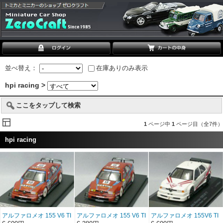
並べ替え：
在庫ありのみ表示
hpi racing >
ここをタップして検索
1
ページ中
1
ページ目（全7件）
hpi racing
アルファロメオ 155 V6 TI
アルファロメオ 155 V6 TI
アルファロメオ 155V6 TI
No.18 1996 ITC
No.9 1996 ITC