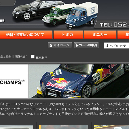
ト
品名と画像
] [ 画像のみ ]
在庫あり
プスはヨーロッパのかなりマニアックな車種もモデル化しているブランド。1/43が中心では
、1/12といった大スケールモデルもあり、バスやトラックといった商用車もミニチャンプスは
日本では自社オリジナルミニカーブランドも手掛けている京商が現在の輸入代理店となって