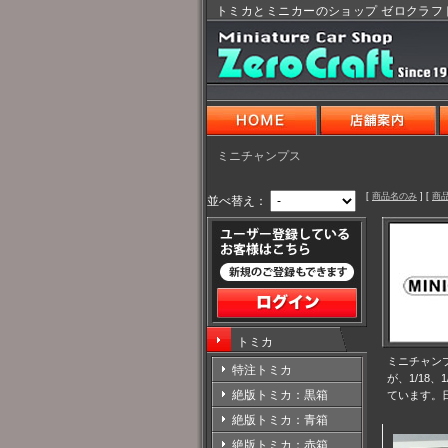
トミカとミニカーのショップ ゼロクラフ
ミニチャンプス
[
商品名のみ
] [
商
並べ替え：
トミカ
ミニチャン
特注トミカ
が、1/18
絶版トミカ：黒箱
ています。
絶版トミカ：青箱
絶版トミカ：赤箱