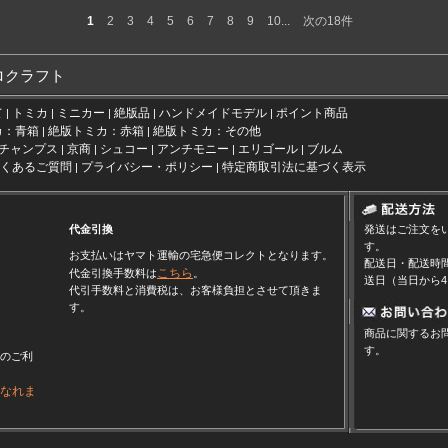
1
2
3
4
5
6
7
8
9
10...
次の18件
ロクラフト
て
トミカ
ミニカー
絶版品
ハンドメイドモデル
ポイント商品
|
|
|
|
|
カ：青箱
絶版トミカ：赤箱
絶版トミカ：その他
|
|
チャンプス
京商
シュコー
アンチモニー
エリゴール
ブルム
|
|
|
|
|
くあるご質問
プライバシー・ポリシー
特定商取引法に基づく表示
|
|
代金引換
発送はご注文を
す。
お支払いはヤマト運輸の宅急便コレクトとなります。
配送日・配送時
こちら
代金引換手数料は
。
送日（当日から
代引手数料と消費税は、お客様負担とさせて頂きま
す。
商品に関するお
す。
らのご利
になれま