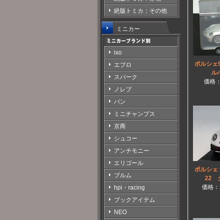
絶版トミカ：その他
ミニカー
ixo
ポルシェ9
エブロ
ル
スパーク
価格
ノレブ
バン
ミニチャンプス
京商
シュコー
アンチモニー
エリゴール
ポルシェ 
ブルム
22
価格：
hpi・racing
ブックアイテム
NEO