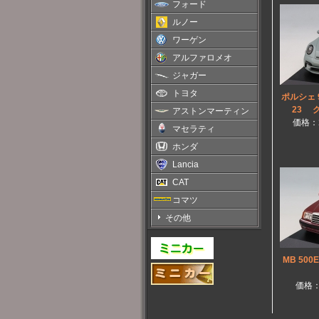
フォード
ルノー
ワーゲン
アルファロメオ
ジャガー
トヨタ
ポルシェ 9
23 
アストンマーティン
価格：
マセラティ
ホンダ
Lancia
CAT
コマツ
その他
MB 500
価格