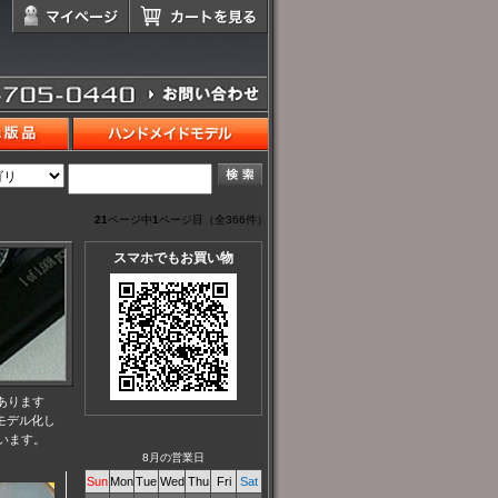
21
ページ中
1
ページ目（全366件）
スマホでもお買い物
あります
モデル化し
います。
8月の営業日
Sun
Mon
Tue
Wed
Thu
Fri
Sat