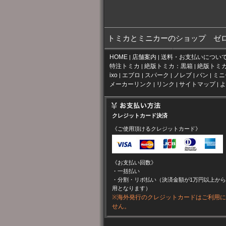
トミカとミニカーのショップ ゼ
HOME
店舗案内
送料・お支払いについ
|
|
特注トミカ
絶版トミカ：黒箱
絶版トミ
|
|
ixo
エブロ
スパーク
ノレブ
バン
ミニ
|
|
|
|
|
メーカーリンク
リンク
サイトマップ
よ
|
|
|
クレジットカード決済
《ご使用頂けるクレジットカード》
《お支払い回数》
・一括払い
・分割・リボ払い（決済金額が1万円以上か
用となります）
※海外発行のクレジットカードはご利用
せん。