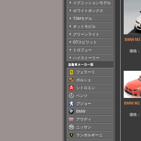
イグニッションモデル
ホワイトボックス
TSMモデル
オットモビル
グリーンライト
BMW M
GTスピリット
トロフュー
価格：
ハイストーリー
フェラーリ
ポルシェ
シトロエン
ベンツ
BMW M
プジョー
BMW
価格：
アウディ
ニッサン
ランボルギーニ