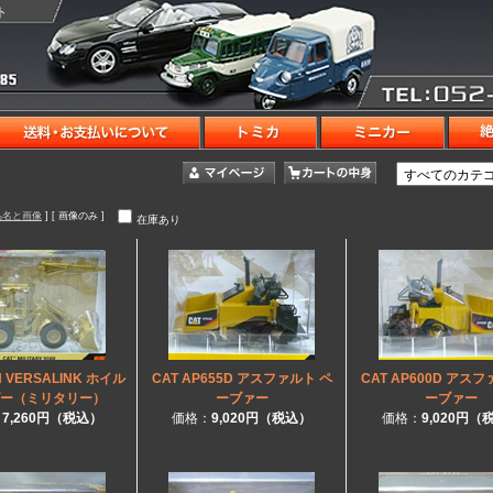
ト
品名と画像
] [ 画像のみ ]
在庫あり
H VERSALINK ホイル
CAT AP655D アスファルト ペ
CAT AP600D アス
ー（ミリタリー）
ーブァー
ーブァー
：
7,260円（税込）
価格：
9,020円（税込）
価格：
9,020円（