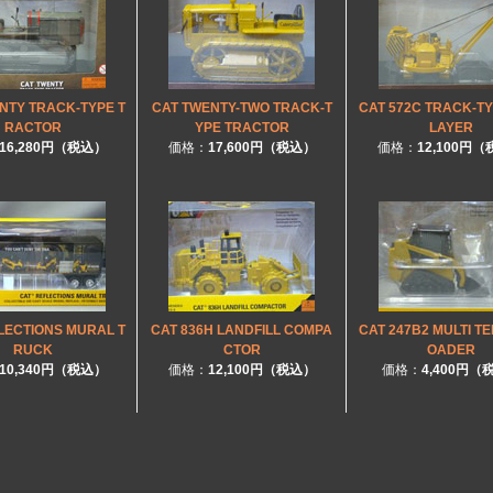
NTY TRACK-TYPE T
CAT TWENTY-TWO TRACK-T
CAT 572C TRACK-TY
RACTOR
YPE TRACTOR
LAYER
16,280円（税込）
価格：
17,600円（税込）
価格：
12,100円
LECTIONS MURAL T
CAT 836H LANDFILL COMPA
CAT 247B2 MULTI TE
RUCK
CTOR
OADER
10,340円（税込）
価格：
12,100円（税込）
価格：
4,400円（