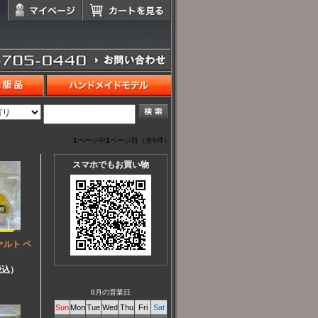
1
ページ中
1
ページ目（全9件）
スマホでもお買い物
ファルト ペ
税込）
8月の営業日
Sun
Mon
Tue
Wed
Thu
Fri
Sat