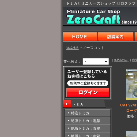
トミカとミニカーのショップ ゼロクラフ
> ノースコット
建設機械
[
商品名のみ
] [
商
並べ替え：
トミカ
CAT 924
ローダ
特注トミカ
価格
絶版トミカ：黒箱
絶版トミカ：青箱
絶版トミカ：赤箱