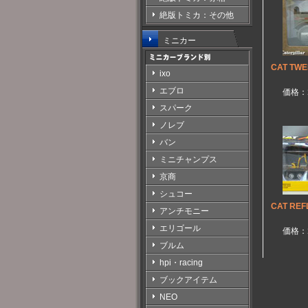
絶版トミカ：その他
ミニカー
CAT TWE
ixo
エブロ
価格：
スパーク
ノレブ
バン
ミニチャンプス
京商
シュコー
CAT REF
アンチモニー
エリゴール
価格：
ブルム
hpi・racing
ブックアイテム
NEO