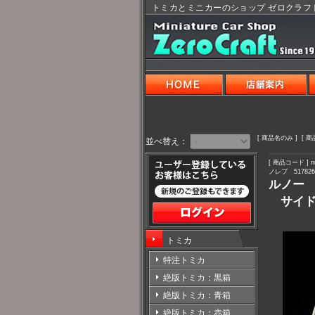
トミカとミニカーのショップ ゼロクラフ
[ 商品名のみ ] [ 
並べ替え：
[ 商品コード ] nr
ノレブ 517826
ルノー 
サイド
トミカ
特注トミカ
絶版トミカ：黒箱
絶版トミカ：青箱
絶版トミカ：赤箱