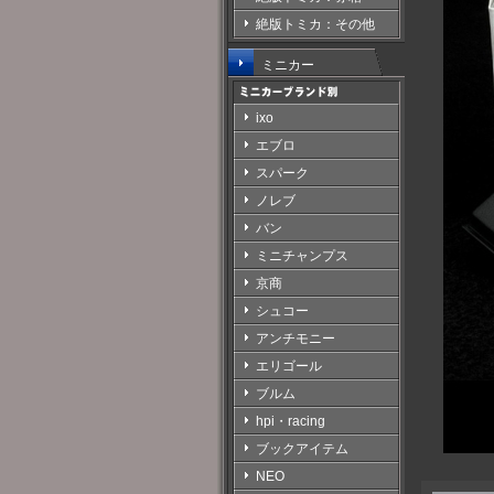
絶版トミカ：その他
ミニカー
ixo
エブロ
スパーク
ノレブ
バン
ミニチャンプス
京商
シュコー
アンチモニー
エリゴール
ブルム
hpi・racing
ブックアイテム
NEO