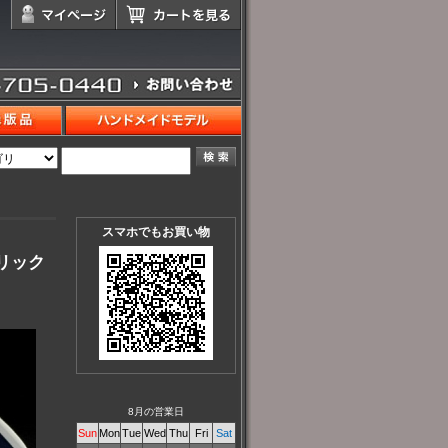
スマホでもお買い物
タリック
8月の営業日
Sun
Mon
Tue
Wed
Thu
Fri
Sat