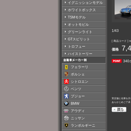
イグニッションモデル
ホワイトボックス
TSMモデル
オットモビル
1/43
グリーンライト
GTスピリット
[ 商品コード ] nr
7,
トロフュー
価格
ハイストーリー
34
フェラーリ
ポルシェ
シトロエン
ベンツ
プジョー
実店舗と在庫を共
あらかじめご了承
BMW
アウディ
ニッサン
ランボルギーニ