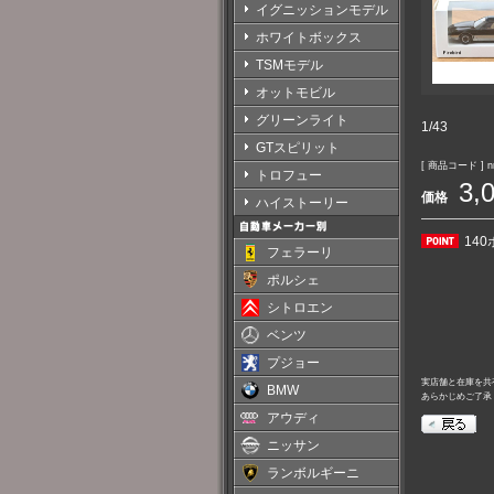
イグニッションモデル
ホワイトボックス
TSMモデル
オットモビル
グリーンライト
1/43
GTスピリット
[ 商品コード ] nr
トロフュー
3,
価格
ハイストーリー
14
フェラーリ
ポルシェ
シトロエン
ベンツ
プジョー
実店舗と在庫を共
BMW
あらかじめご了承
アウディ
ニッサン
ランボルギーニ