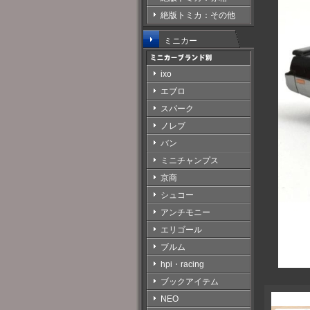
絶版トミカ：その他
ミニカー
ixo
エブロ
スパーク
ノレブ
バン
ミニチャンプス
京商
シュコー
アンチモニー
エリゴール
ブルム
hpi・racing
ブックアイテム
NEO