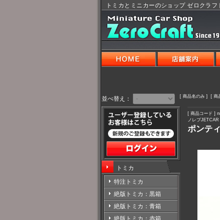
トミカとミニカーのショップ ゼロクラフ
[ 商品名のみ ] [ 
並べ替え：
[ 商品コード ] nr
ノレブJETCAR 
ポンティ
トミカ
特注トミカ
絶版トミカ：黒箱
絶版トミカ：青箱
絶版トミカ：赤箱