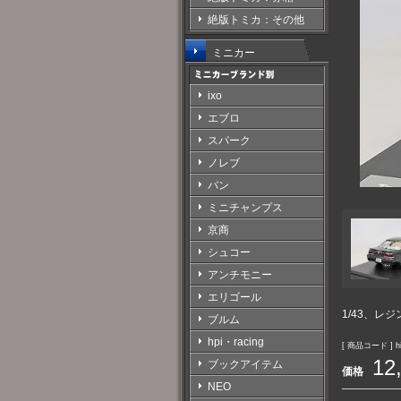
絶版トミカ：その他
ミニカー
ixo
エブロ
スパーク
ノレブ
バン
ミニチャンプス
京商
シュコー
アンチモニー
エリゴール
1/43、レジ
ブルム
hpi・racing
[ 商品コード ] hi
12
ブックアイテム
価格
NEO