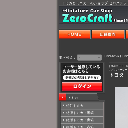
トミカとミニカーのショップ ゼロクラフ
[ 商品名のみ ] [ 
並べ替え：
[ 商品コード ] hi
ハイストーリー 
トヨタ 
トミカ
特注トミカ
絶版トミカ：黒箱
絶版トミカ：青箱
絶版トミカ：赤箱