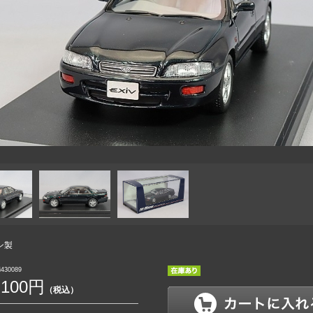
ン製
430089
,100円
（税込）