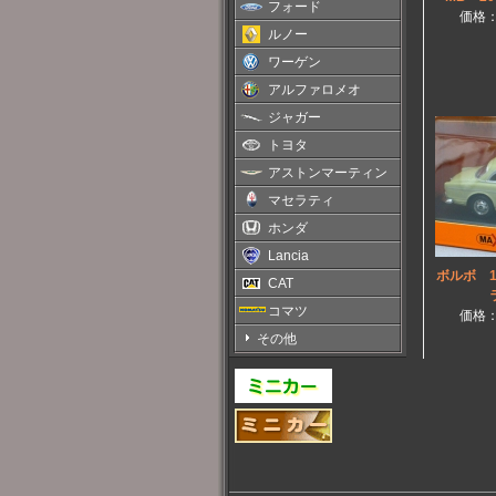
フォード
価格
ルノー
ワーゲン
アルファロメオ
ジャガー
トヨタ
アストンマーティン
マセラティ
ホンダ
Lancia
ボルボ 1
CAT
ラ
コマツ
価格
その他