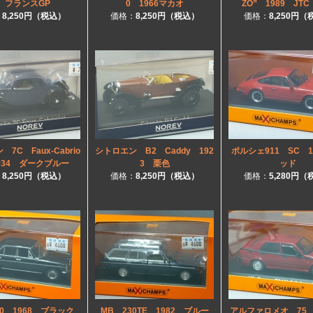
 フランスGP
0 1966マカオ
ZO” 1989 JT
：
8,250円（税込）
価格：
8,250円（税込）
価格：
8,250円
7C Faux-Cabrio
シトロエン B2 Caddy 192
ポルシェ911 SC 1
1934 ダークブルー
3 栗色
ッド
：
8,250円（税込）
価格：
8,250円（税込）
価格：
5,280円
00 1968 ブラック
MB 230TE 1982 ブルー
アルファロメオ 75 V