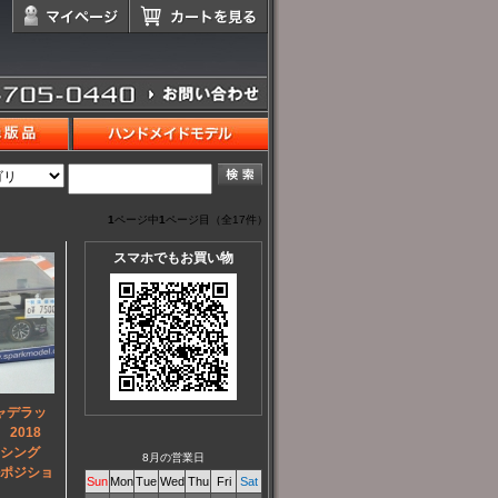
1
ページ中
1
ページ目（全17件）
スマホでもお買い物
ャデラッ
0 2018
ーシング
8月の営業日
ルポジショ
Sun
Mon
Tue
Wed
Thu
Fri
Sat