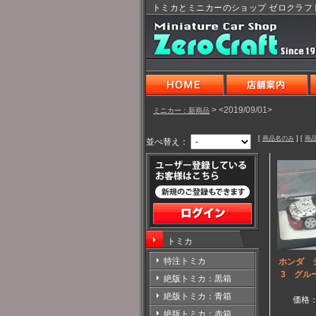
トミカとミニカーのショップ ゼロクラフ
> <2019/09/01>
ミニカー：新商品
[
商品名のみ
] [
商
並べ替え：
トミカ
特注トミカ
ホンダ シ
3 グル
絶版トミカ：黒箱
絶版トミカ：青箱
価格
絶版トミカ：赤箱