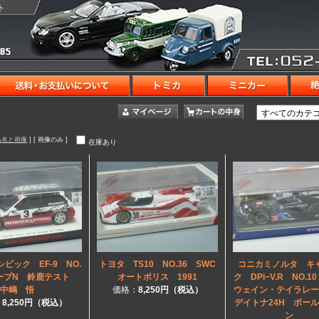
ト
品名と画像
] [ 画像のみ ]
在庫あり
ビック EF-9 NO.
トヨタ TS10 NO.36 SWC
コニカミノルタ キ
ープN 鈴鹿テスト
オートポリス 1991
ク DPi−V.R NO.1
中嶋 悟
価格：
8,250円（税込）
ウェイン・テイラレ
：
8,250円（税込）
デイトナ24H ポー
ン