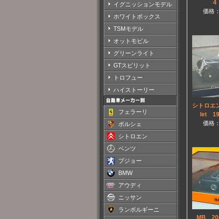
4
イグニッションモデル
価格
ホワイトボックス
TSMモデル
オットモビル
グリーンライト
GTスピリット
トロフュー
ハイストーリー
シトロエン 
フェラーリ
let 
価格
ポルシェ
シトロエン
ベンツ
プジョー
BMW
アウディ
ニッサン
ランボルギーニ
MB 2