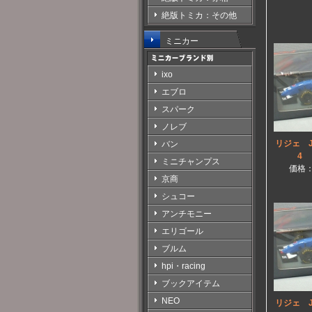
絶版トミカ：その他
ミニカー
ixo
エブロ
スパーク
ノレブ
リジェ JS
バン
4 
ミニチャンプス
価格
京商
シュコー
アンチモニー
エリゴール
ブルム
hpi・racing
ブックアイテム
NEO
リジェ JS