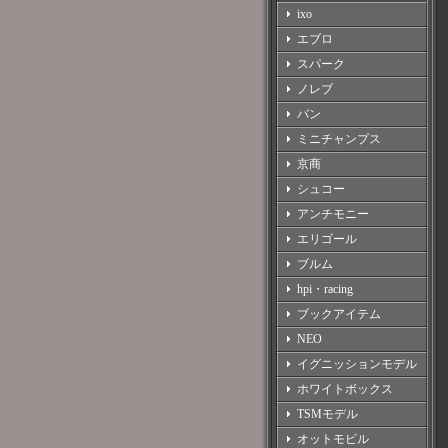
ixo
エブロ
スパーク
ノレブ
バン
ミニチャンプス
京商
シュコー
アンチモニー
エリゴール
ブルム
hpi・racing
ブックアイテム
NEO
イグニッションモデル
ホワイトボックス
TSMモデル
オットモビル