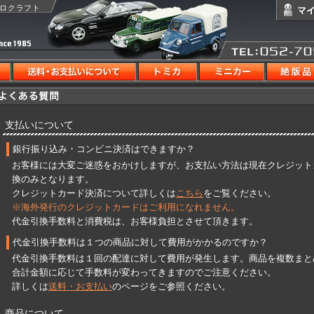
ゼロクラフト
支払いについて
銀行振り込み・コンビニ決済はできますか？
お客様には大変ご迷惑をおかけしますが、お支払い方法は現在クレジット
換のみとなります。
クレジットカード決済について詳しくは
こちら
をご覧ください。
※海外発行のクレジットカードはご利用になれません。
代金引換手数料と消費税は、お客様負担とさせて頂きます。
代金引換手数料は１つの商品に対して費用がかかるのですか？
代金引換手数料は１回の配達に対して費用が発生します。商品を複数まと
合計金額に応じて手数料が変わってきますのでご注意ください。
詳しくは
送料・お支払い
のページをご参照ください。
商品について