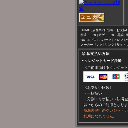
HOME
|
店舗案内
|
送料・お支払
特注トミカ
|
絶版トミカ：黒箱
|
ixo
|
エブロ
|
スパーク
|
ノレブ
|
メーカーリンク
|
リンク
|
サイト
クレジットカード決済
《ご使用頂けるクレジット
《お支払い回数》
・一括払い
・分割・リボ払い（決済金
以上からのご利用となりま
※海外発行のクレジットカ
利用になれません。