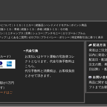
いについて
|
トミカ
|
ミニカー
|
絶版品
|
ハンドメイドモデル
|
ポイント商品
絶版トミカ：青箱
|
絶版トミカ：赤箱
|
絶版トミカ：その他
バン
|
ミニチャンプス
|
京商
|
シュコー
|
アンチモニー
|
エリゴール
|
ブルム
マップ
|
よくあるご質問
|
ゼロブロ
|
プライバシー・ポリシー
|
特定商取引法に基づく表示
発送はご注文
代金引換
以内に発送
カード》
お支払いはヤマト運輸の宅急便コレ
配送日・配
クトとなります。代金引換手数料は
注文の際、希
こちら
。
日以降）・
代引手数料と消費税は、お客様負担
とさせて頂きます。
商品に関す
額が1万円
フト
までお
す）
ードはご