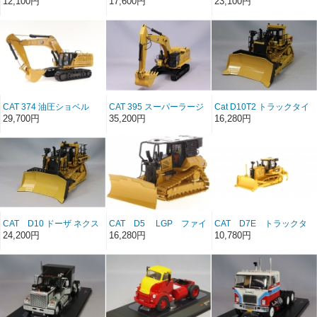
12,100円
17,600円
23,100円
85 ボディ ミラー
EnPak発電機装備
CAT 374 油圧ショベル
CAT 395 スーパーラージ
Cat D10T2 トラックタイ
ネクストジェネレーショ
プ トラクター
29,700円
35,200円
16,280円
ン ハイドローリック エク
スカベーター GPバージョ
ン
CAT D10 ドーザ ネクス
CAT D5 LGP ファイ
CAT D7E トラックタ
ト ジェネレーション
ヤードーザー
イプトラクター
24,200円
16,280円
10,780円