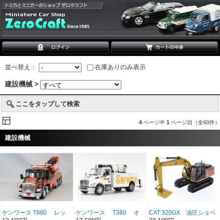
並べ替え：
在庫ありのみ表示
建設機械 >
ここをタップして検索
4
ページ中
1
ページ目（全60件）
建設機械
ケンワース T880 レッ
ケンワース T380 オ
CAT 320GX 油圧ショベ
カー 2018 ブラック
ートクレーン タイタン
ル ドラゴン仕様