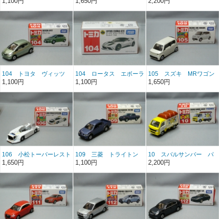
1,100円
1,650円
2,200円
104 トヨタ ヴィッツ
104 ロータス エボーラ
105 スズキ MRワゴン
GTE
1,100円
1,100円
1,650円
106 小松トーバーレスト
109 三菱 トライトン
10 スバルサンバー パ
ラクターWZ4000
ン屋
1,650円
1,100円
2,200円