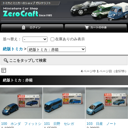
並べ替え：
在庫ありのみ表示
絶版トミカ
>
ここをタップして検索
4
ページ中
1
ページ目（全57件）
絶版トミカ：赤箱
100 ホンダ フィットシ
101 日野 セレガ
103 日産 ノート
ャトル