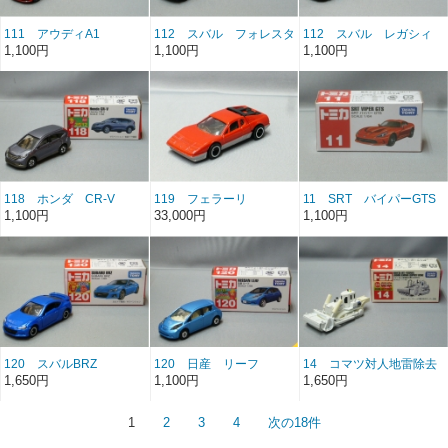
111 アウディA1
112 スバル フォレスタ
112 スバル レガシィ
ー
B4
1,100円
1,100円
1,100円
118 ホンダ CR-V
119 フェラーリ
11 SRT バイパーGTS
BB512
1,100円
33,000円
1,100円
120 スバルBRZ
120 日産 リーフ
14 コマツ対人地雷除去
機D85MS
1,650円
1,100円
1,650円
1
2
3
4
次の18件